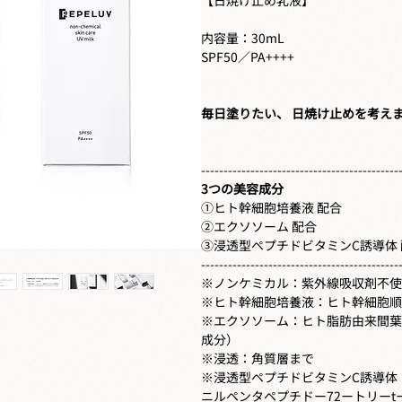
内容量：30mL
SPF50／PA++++
毎日塗りたい、 日焼け止めを考え
--------------------------------------------
3つの美容成分
①ヒト幹細胞培養液 配合
②エクソソーム 配合
③浸透型ペプチドビタミンC誘導体 
--------------------------------------------
​※ノンケミカル：紫外線吸収剤不
※ヒト幹細胞培養液：ヒト幹細胞順
​※エクソソーム：ヒト脂肪由来間
成分）
※浸透：角質層まで
※浸透型ペプチドビタミンC誘導体
ニルペンタペプチドー72ートリー