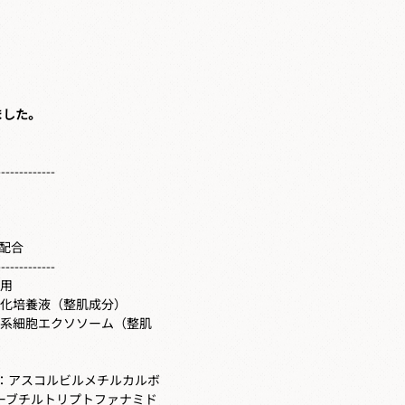
ました。
-------------
配合
-------------
使用
化培養液（整肌成分）
葉系細胞エクソソーム（整肌
：アスコルビルメチルカルボ
tーブチルトリプトファナミド