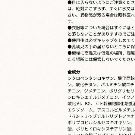
●目に入らないようにご注意くださ
は、絶対にこすらず、すぐに水又は
さい。異物感が残る場合は眼科医へ
す。
●衣服等についた場合はすぐに落と
と落ちないことがありますのでご注
●使用後は必ずキャップをしめてく
●乳幼児の手の届かないところに保
●極端に高温又は低温の場所、湿度
たる場所には保管しないでください
全成分
シクロペンタシロキサン、酸化亜鉛
ン、酸化チタン、パルミチン酸エチル
チコン、ジメチコン、ポリグリセリン-
シロキシエチルジメチコン、イソノ
酸化 Al、BG、ヒト幹細胞順化培
エクソソーム、アスコルビルメチル
ド-72-トリ-t-ブチルトリプトフ
ポリプロピルシルセスキオキサン、
酸、ポリヒドロキシステアリン酸、
ニルコハク酸デンプン Al、(HDI