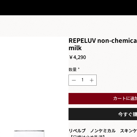
REPELUV non-chemical
milk
価
￥4,290
格
数量
*
カートに追
今すぐ
リペルブ ノンケミカル スキンケ
【日焼け止め乳液】