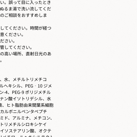
い。誤って目に入ったとき
ぬるま湯で洗い流してくだ
のご相談をおすすめしま
してください。時間が経つ
意ください。
ださい。
管してください。
の高い場所、直射日光のあ
。
、水、メチルトリメチコ
ヘキシル、PEG‐10 ジメ
4、PEG-9 ポリジメチル
ナン酸イソトリデシル、水
養液、ヒト脂肪由来間葉系細胞
カルボニルペンタペプチ
ァナミド、アルミナ、メチコン、
トリメチルシロキシケイ
イソステアリン酸、オクテ
/トリメチロールヘキシルラクト