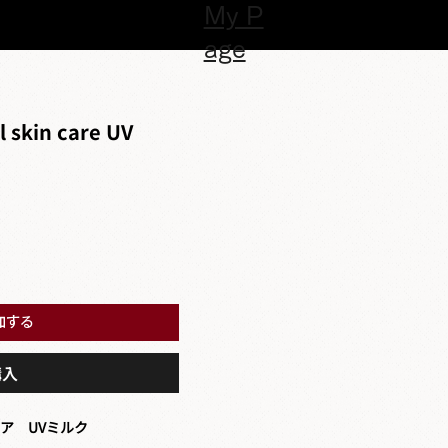
My P
age
 skin care UV
加する
購入
ア UVミルク